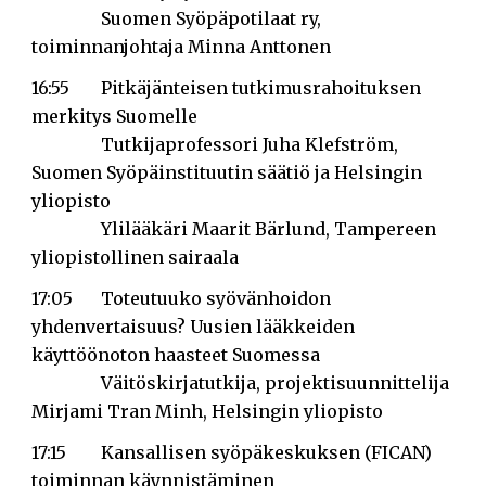
Suomen Syöpäpotilaat ry,
toiminnanjohtaja Minna Anttonen
16:55
Pitkäjänteisen tutkimusrahoituksen
merkitys Suomelle
Tutkijaprofessori Juha Klefström,
Suomen Syöpäinstituutin säätiö ja Helsingin
yliopisto
Ylilääkäri Maarit Bärlund, Tampereen
yliopistollinen sairaala
17:05
Toteutuuko syövänhoidon
yhdenvertaisuus? Uusien lääkkeiden
käyttöönoton haasteet Suomessa
Väitöskirjatutkija, projektisuunnittelija
Mirjami Tran Minh, Helsingin yliopisto
17:15
Kansallisen syöpäkeskuksen (FICAN)
toiminnan käynnistäminen