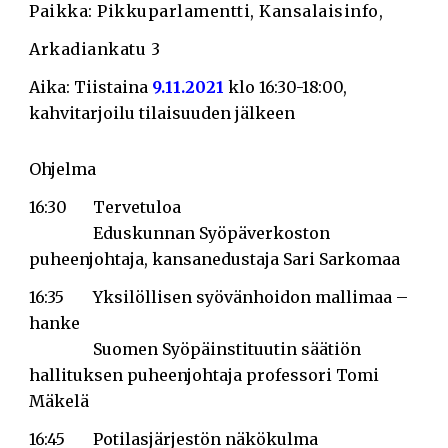
Paikka: Pikkuparlamentti, Kansalaisinfo,
Arkadiankatu 3
Aika: Tiistaina
9.11.2021
klo 16:30-18:00,
kahvitarjoilu tilaisuuden jälkeen
Ohjelma
16:30
Tervetuloa
Eduskunnan Syöpäverkoston
puheenjohtaja, kansanedustaja Sari Sarkomaa
16:35
Yksilöllisen syövänhoidon mallimaa –
hanke
Suomen Syöpäinstituutin säätiön
hallituksen puheenjohtaja professori Tomi
Mäkelä
16:45
Potilasjärjestön näkökulma