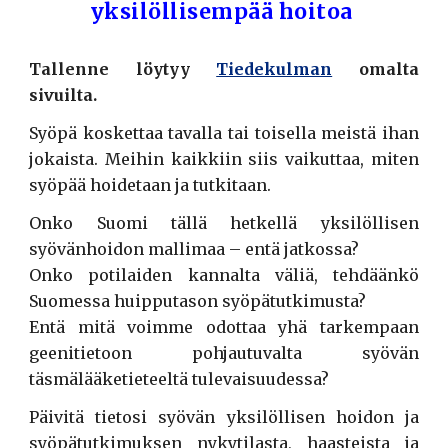
yksilöllisempää hoitoa
Tallenne löytyy
Tiedekulman
omalta
sivuilta.
Syöpä koskettaa tavalla tai toisella meistä ihan
jokaista. Meihin kaikkiin siis vaikuttaa, miten
syöpää hoidetaan ja tutkitaan.
Onko Suomi tällä hetkellä yksilöllisen
syövänhoidon mallimaa – entä jatkossa?
Onko potilaiden kannalta väliä, tehdäänkö
Suomessa huipputason syöpätutkimusta?
Entä mitä voimme odottaa yhä tarkempaan
geenitietoon pohjautuvalta syövän
täsmälääketieteeltä tulevaisuudessa?
Päivitä tietosi syövän yksilöllisen hoidon ja
syöpätutkimuksen nykytilasta, haasteista ja