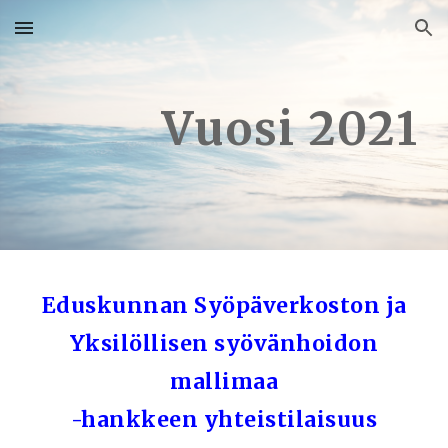
Skip to main content
Skip to navigation
Vuosi 2021
Eduskunnan Syöpäverkoston ja
Yksilöllisen syövänhoidon
mallimaa
-hankkeen yhteistilaisuus