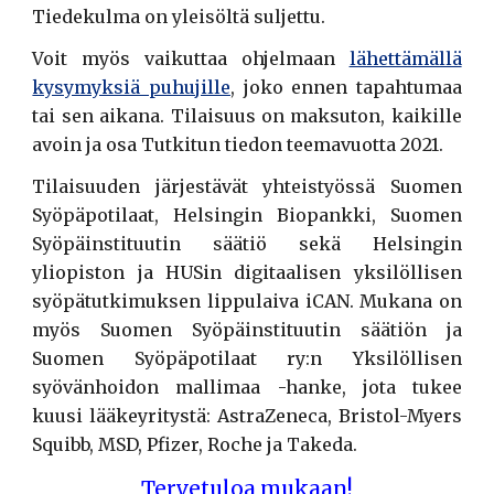
Tiedekulma on yleisöltä suljettu.
Voit myös vaikuttaa ohjelmaan
lähettämällä
kysymyksiä puhujille
, joko ennen tapahtumaa
tai sen aikana. Tilaisuus on maksuton, kaikille
avoin ja osa Tutkitun tiedon teemavuotta 2021.
Tilaisuuden järjestävät yhteistyössä Suomen
Syöpäpotilaat, Helsingin Biopankki, Suomen
Syöpäinstituutin säätiö sekä Helsingin
yliopiston ja HUSin digitaalisen yksilöllisen
syöpätutkimuksen lippulaiva iCAN. Mukana on
myös Suomen Syöpäinstituutin säätiön ja
Suomen Syöpäpotilaat ry:n Yksilöllisen
syövänhoidon mallimaa -hanke, jota tukee
kuusi lääkeyritystä: AstraZeneca, Bristol-Myers
Squibb, MSD, Pfizer, Roche ja Takeda.
Tervetuloa mukaan!