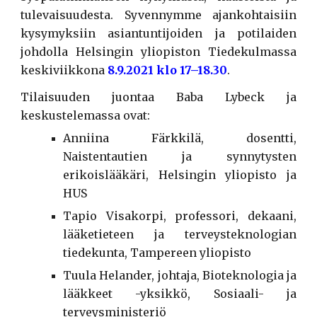
tulevaisuudesta. Syvennymme ajankohtaisiin
kysymyksiin asiantuntijoiden ja potilaiden
johdolla Helsingin yliopiston Tiedekulmassa
keskiviikkona
8.9.2021 klo 17–18.30
.
Tilaisuuden juontaa Baba Lybeck ja
keskustelemassa ovat:
Anniina Färkkilä, dosentti,
Naistentautien ja synnytysten
erikoislääkäri, Helsingin yliopisto ja
HUS
Tapio Visakorpi, professori, dekaani,
lääketieteen ja terveysteknologian
tiedekunta, Tampereen yliopisto
Tuula Helander, johtaja, Bioteknologia ja
lääkkeet -yksikkö, Sosiaali- ja
terveysministeriö