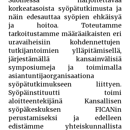
Suomessa harjoitettavaa
korkeatasoista syöpätutkimusta ja
näin edesauttaa syöpien ehkäisyä
ja hoitoa. Toteutamme
tarkoitustamme määräaikaisten eri
uravaiheisiin kohdennettujen
tutkijantoimien ylläpitämisellä,
järjestämällä kansainvälisiä
symposiumeja ja toimimalla
asiantuntijaorganisaationa
syöpätutkimukseen liittyen.
Syöpäinstituutti toimi
aloitteentekijänä Kansallisen
syöpäkeskuksen FICANin
perustamiseksi ja edelleen
edistämme yhteiskunnallista