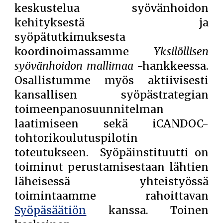
keskustelua syövänhoidon
kehityksestä ja
syöpätutkimuksesta
koordinoimassamme
Yksilöllisen
syövänhoidon mallimaa
-hankkeessa.
Osallistumme myös aktiivisesti
kansallisen syöpästrategian
toimeenpanosuunnitelman
laatimiseen sekä iCANDOC-
tohtorikoulutuspilotin
toteutukseen. Syöpäinstituutti on
toiminut perustamisestaan lähtien
läheisessä yhteistyössä
toimintaamme rahoittavan
Syöpäsäätiön
kanssa. Toinen